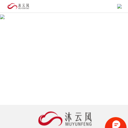
首
页
作 品
合
法
关
航
于
拍
我
们