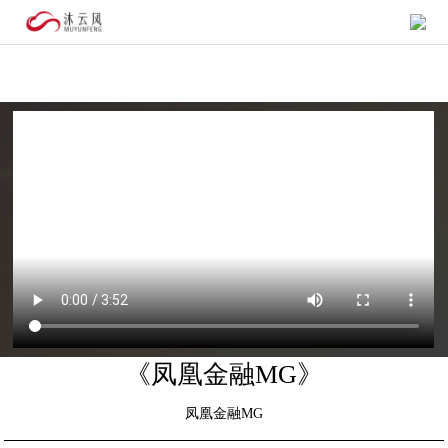
首
页
作 品
合
法
关
航
于
拍
我
们
《凤凰金融MG》
凤凰金融MG