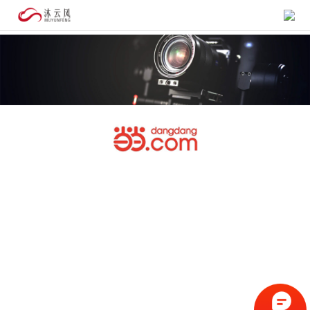
首
页
作 品
合
法
关
航
于
拍
我
们